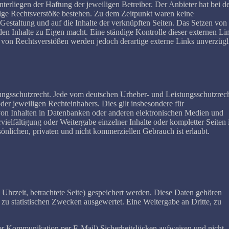
terliegen der Haftung der jeweiligen Betreiber. Der Anbieter hat bei d
aige Rechtsverstöße bestehen. Zu dem Zeitpunkt waren keine
e Gestaltung und auf die Inhalte der verknüpften Seiten. Das Setzen von
den Inhalte zu Eigen macht. Eine ständige Kontrolle dieser externen Li
s von Rechtsverstößen werden jedoch derartige externe Links unverzügl
tungsschutzrecht. Jede vom deutschen Urheber- und Leistungsschutzrec
er jeweiligen Rechteinhabers. Dies gilt insbesondere für
von Inhalten in Datenbanken oder anderen elektronischen Medien und
ielfältigung oder Weitergabe einzelner Inhalte oder kompletter Seiten i
sönlichen, privaten und nicht kommerziellen Gebrauch ist erlaubt.
hrzeit, betrachtete Seite) gespeichert werden. Diese Daten gehören
zu statistischen Zwecken ausgewertet. Eine Weitergabe an Dritte, zu
 der Kommunikation per E-Mail) Sicherheitslücken aufweisen und nicht