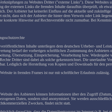
Verknüpfungen zu Websites Dritter ("externe Links"). Diese Websites un
g der externen Links die fremden Inhalte daraufhin überprüft, ob etw
ich. Der Anbieter hat keinerlei Einfluss auf die aktuelle und zukünftig
t nicht, dass sich der Anbieter die hinter dem Verweis oder Link liegen
hne konkrete Hinweise auf Rechtsverstöße nicht zumutbar. Bei Kenntni
ungsschutzrechte
 veröffentlichten Inhalte unterliegen dem deutschen Urheber- und Leis
ertung bedarf der vorherigen schriftlichen Zustimmung des Anbieters od
rbeitung, Übersetzung, Einspeicherung, Verarbeitung bzw. Wiedergabe 
Rechte Dritter sind dabei als solche gekennzeichnet. Die unerlaubte Verv
rafbar. Lediglich die Herstellung von Kopien und Downloads für den per
Website in fremden Frames ist nur mit schriftlicher Erlaubnis zulässig.
ebsite des Anbieters können Informationen über den Zugriff (Datum, U
ezogenen Daten, sondern sind anonymisiert. Sie werden ausschließlich 
htkommerziellen Zwecken, findet nicht statt.
drücklich darauf hin, dass die Datenübertragung im Internet (z.B. bei