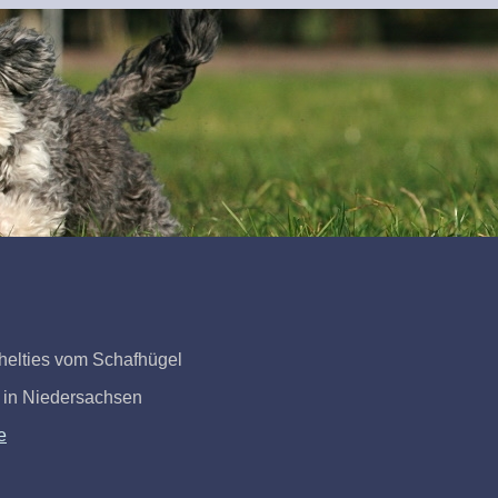
helties vom Schafhügel
g in Niedersachsen
e